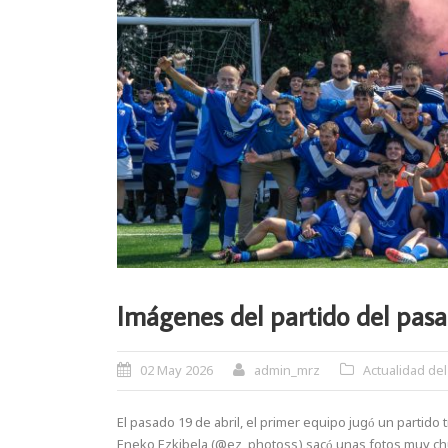
Imágenes del partido del pasa
02 May 2026
admin_mrz
Actualidad del
El pasado 19 de abril, el primer equipo jugó un partido 
Eneko Ezkibela (@ez_photoss) sacó unas fotos muy chul