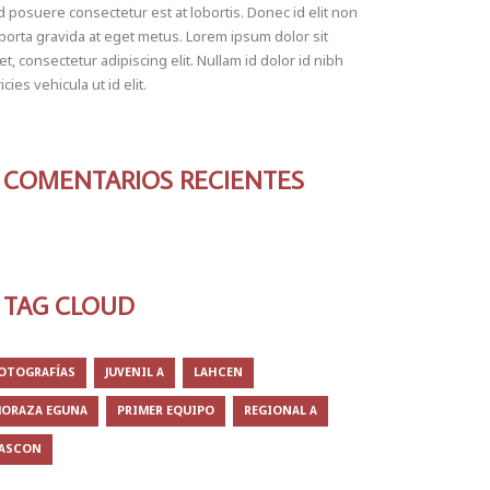
 posuere consectetur est at lobortis. Donec id elit non
porta gravida at eget metus. Lorem ipsum dolor sit
t, consectetur adipiscing elit. Nullam id dolor id nibh
ricies vehicula ut id elit.
COMENTARIOS RECIENTES
TAG CLOUD
OTOGRAFÍAS
JUVENIL A
LAHCEN
ORAZA EGUNA
PRIMER EQUIPO
REGIONAL A
ASCON