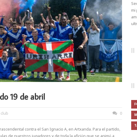
Sed
mi 
ame
ult
do 19 de abril
F
 club
0
M
T
trascendental contra el San Ignacio A, en Artxanda. Para el partido,
as de nuestros jugadores y de toda la afición que se animó a